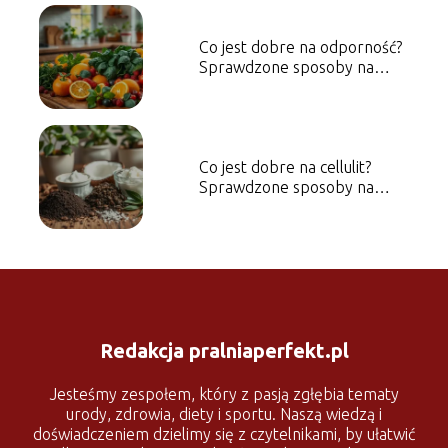
Co jest dobre na odporność?
Sprawdzone sposoby na
wzmocnienie organizmu
Co jest dobre na cellulit?
Sprawdzone sposoby na
walkę z nim
Redakcja pralniaperfekt.pl
Jesteśmy zespołem, który z pasją zgłębia tematy
urody, zdrowia, diety i sportu. Naszą wiedzą i
doświadczeniem dzielimy się z czytelnikami, by ułatwić