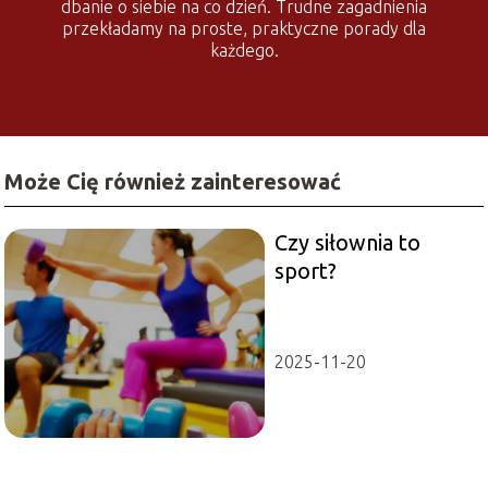
dbanie o siebie na co dzień. Trudne zagadnienia
przekładamy na proste, praktyczne porady dla
każdego.
Może Cię również zainteresować
Czy siłownia to
sport?
2025-11-20