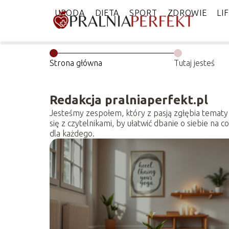
URODA
DIETA
SPORT
ZDROWIE
LI
Strona główna
Tutaj jesteś
Redakcja pralniaperfekt.pl
Jesteśmy zespołem, który z pasją zgłębia tematy 
się z czytelnikami, by ułatwić dbanie o siebie n
dla każdego.