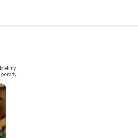
dzielimy
e porady